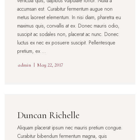
vehicula quis, dapibus vulputate tortor. Nulla a
accumsan est. Curabitur fermentum augue non
metus laoreet elementum. In nisi diam, pharetra eu
maximus quis, convallis at ex. Donec mauris odio,
suscipit ac sodales non, placerat ac nunc. Donec
luctus ex nec ex posuere suscipit. Pellentesque
pretium, ex …
admin
May 22, 2017
Duncan Richelle
Aliquam placerat ipsum nec mauris pretium congue.
Curabitur bibendum fermentum magna, quis