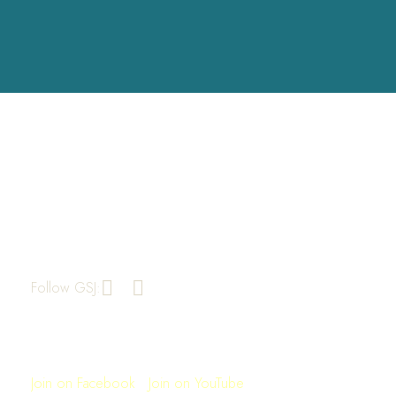
Greater St. John Missionary Baptist
Church
1909 Market Street
Oakland, CA 94607
510-834-2094
Follow GSJ:
Join Us for Worship
Sunday: 11:00AM
Join on Facebook
|
Join on YouTube