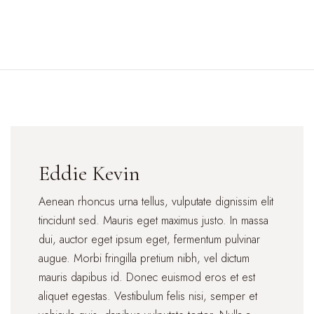
Home
About Us
Services
Events
Media
Eddie Kevin
Get
Aenean rhoncus urna tellus, vulputate dignissim elit
Connected
tincidunt sed. Mauris eget maximus justo. In massa
Give
dui, auctor eget ipsum eget, fermentum pulvinar
augue. Morbi fringilla pretium nibh, vel dictum
mauris dapibus id. Donec euismod eros et est
aliquet egestas. Vestibulum felis nisi, semper et